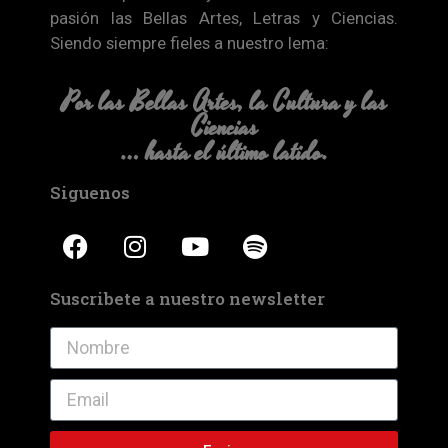
pasión las Bellas Artes, Letras y Ciencias.
Siendo siempre fieles a nuestro lema:
Por las Bellas Artes, la Cultura y las
Ciencias
… hasta el último latido.
Siguenos
Suscribete a nuestro newsletter