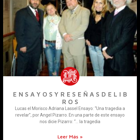
E N S A Y O S Y R E S E Ñ A S D E L I B
R O S
Lucas el Morisco Adriana Lassel Ensayo: “Una tragedia a
revelar”, por Angel Pizarro. En una parte de este ensayo
nos dicie Pizarro: “… la tragedia
Leer Más »