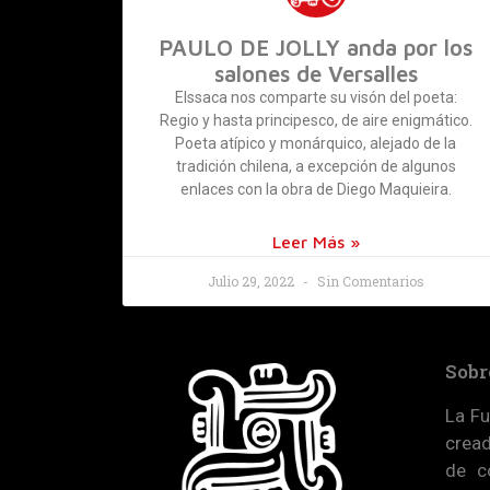
PAULO DE JOLLY anda por los
salones de Versalles
Elssaca nos comparte su visón del poeta:
Regio y hasta principesco, de aire enigmático.
Poeta atípico y monárquico, alejado de la
tradición chilena, a excepción de algunos
enlaces con la obra de Diego Maquieira.
Leer Más »
Julio 29, 2022
Sin Comentarios
Sobr
La Fu
cread
de c