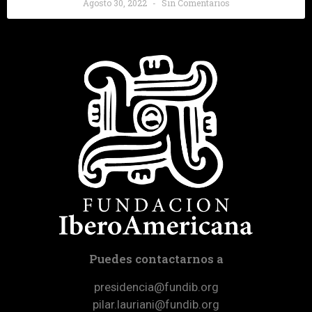
Agosto 30, 2022
Sin Comentarios
Puedes contactarnos a
presidencia@fundib.org
pilar.lauriani@fundib.org