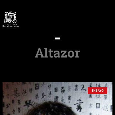
Altazor
ENSAYO