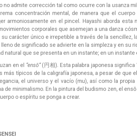
o no admite corrección tal como ocurre con la usanza mile
trema concentración mental, de manera que el cuerpo d
r armoniosamente en el pincel. Hayashi aborda esta me
 movimientos corporales que asemejan a una danza cósmi
u carácter único e irrepetible a través de la sencillez, l
no de significado se advierte en la simpleza y en su ri
 natural que se presenta en un instante; en un instante 
uzan en el
“ensō”
(円相). Esta palabra japonesa significa “
s más típicos de la caligrafía japonesa, a pesar de que el
 elegancia, el universo y el vacío (mu), así como la prop
a de minimalismo. En la pintura del budismo zen, el ens
uerpo o espíritu se ponga a crear.
 SENSEI