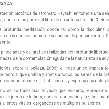
SSACA
pretación pictórica de Taromaro Hayashi en torno a una 
a, que forman parte del libro de su autoría titulado “Cele
a profunda meditación donde tal como la disciplina 
 en la que nos sumerge la cadena de pensamientos. Se tr
sente.
 pinceladas y caligrafías realizadas con profunda liberta
das de la contemplación aguda de la naturaleza se advie
nes sobre la belleza, 2006), el trazo único implica to
o primordial que unifica y anima a todos los seres de la cr
en superior donde el artista aborda y expresa esa natura
fino de su trazo más el vacío que encierra, representa
or el juego de la tinta, sugiere oscuridad y luz; finalme
s alientos vitales, cargándose de múltiples pulsiones.