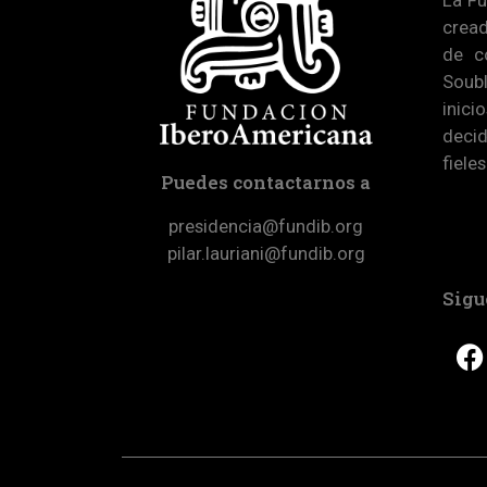
cread
de c
Soub
inici
decid
fiele
Puedes contactarnos a
presidencia@fundib.org
pilar.lauriani@fundib.org
Sigu