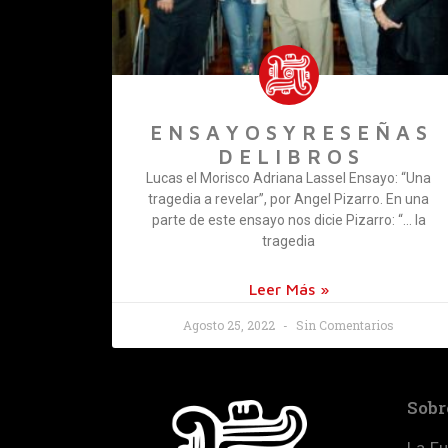
E N S A Y O S Y R E S E Ñ A S
D E L I B R O S
Lucas el Morisco Adriana Lassel Ensayo: “Una
tragedia a revelar”, por Angel Pizarro. En una
parte de este ensayo nos dicie Pizarro: “… la
tragedia
Leer Más »
Agosto 25, 2022
Sin Comentarios
Sobr
La Fu