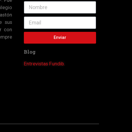
ilegio
astón
e sus
ir con
iempre
Enviar
Blog
Entrevistas Fundib.