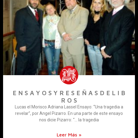
E N S A Y O S Y R E S E Ñ A S D E L I B
R O S
Lucas el Morisco Adriana Lassel Ensayo: “Una tragedia a
revelar”, por Angel Pizarro. En una parte de este ensayo
nos dicie Pizarro: “… la tragedia
Leer Más »