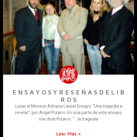
E N S A Y O S Y R E S E Ñ A S D E L I B
R O S
Lucas el Morisco Adriana Lassel Ensayo: “Una tragedia a
revelar”, por Angel Pizarro. En una parte de este ensayo
nos dicie Pizarro: “… la tragedia
Leer Más »