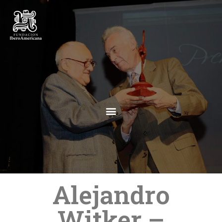
Alejandro
Witker –