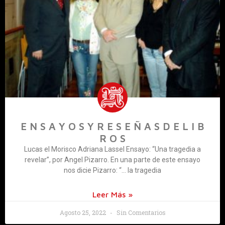
E N S A Y O S Y R E S E Ñ A S D E L I B
R O S
Lucas el Morisco Adriana Lassel Ensayo: “Una tragedia a
revelar”, por Angel Pizarro. En una parte de este ensayo
nos dicie Pizarro: “… la tragedia
Leer Más »
Agosto 25, 2022
Sin Comentarios