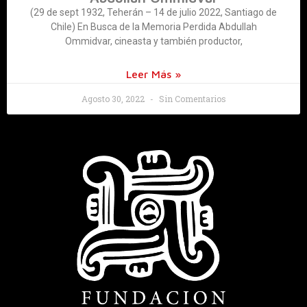
(29 de sept 1932, Teherán – 14 de julio 2022, Santiago de
Chile) En Busca de la Memoria Perdida Abdullah
Ommidvar, cineasta y también productor,
Leer Más »
Agosto 30, 2022
Sin Comentarios